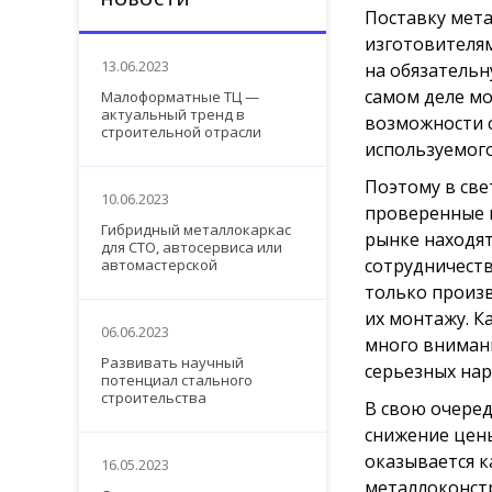
Поставку мет
изготовителя
13.06.2023
на обязательн
самом деле мо
Малоформатные ТЦ —
актуальный тренд в
возможности с
строительной отрасли
используемого
Поэтому в све
10.06.2023
проверенные и
Гибридный металлокаркас
рынке находя
для СТО, автосервиса или
сотрудничеств
автомастерской
только произ
их монтажу. К
06.06.2023
много внимани
Развивать научный
серьезных нар
потенциал стального
строительства
В свою очере
снижение цены
оказывается к
16.05.2023
металлоконстр