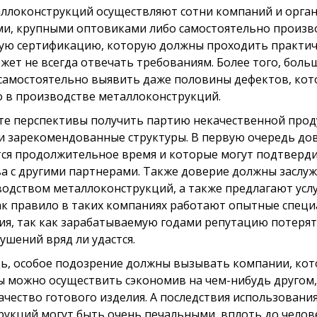
аллоконструкций осуществляют сотни компаний и орга
ми, крупными оптовиками либо самостоятельно произв
ую сертификацию, которую должны проходить практиче
жет не всегда отвечать требованиям. Более того, бол
амостоятельно выявить даже половины дефектов, кото
 в производстве металлоконструкций.
те перспективы получить партию некачественной прод
 зарекомендованные структуры. В первую очередь дов
тся продолжительное время и которые могут подтверд
а с другими партнерами. Также доверие должны заслу
водством металлоконструкций, а также предлагают усл
ак правило в таких компаниях работают опытные специ
я, так как зарабатываемую годами репутацию потерять 
ушений вряд ли удастся.
дь, особое подозрение должны вызывать компании, кот
 можно осуществить сэкономив на чем-нибудь другом,
ачество готового изделия. А последствия использовани
укций могут быть очень печальными, вплоть до челов