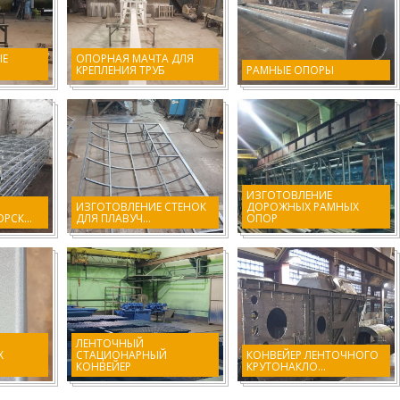
ЫЕ
ОПОРНАЯ МАЧТА ДЛЯ
КРЕПЛЕНИЯ ТРУБ
РАМНЫЕ ОПОРЫ
ИЗГОТОВЛЕНИЕ
ИЗГОТОВЛЕНИЕ СТЕНОК
ДОРОЖНЫХ РАМНЫХ
РСК...
ДЛЯ ПЛАВУЧ...
ОПОР
ЛЕНТОЧНЫЙ
Х
СТАЦИОНАРНЫЙ
КОНВЕЙЕР ЛЕНТОЧНОГО
КОНВЕЙЕР
КРУТОНАКЛО...